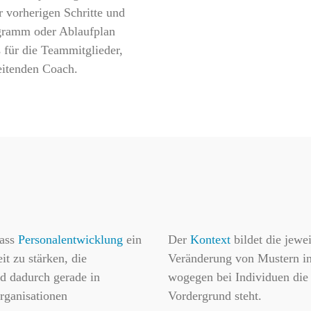
 vorherigen Schritte und
ogramm oder Ablaufplan
s für die Teammitglieder,
leitenden Coach.
dass
Personalentwicklung
ein
Der
Kontext
bildet die jewe
t zu stärken, die
Veränderung von Mustern in
nd dadurch gerade in
wogegen bei Individuen die
rganisationen
Vordergrund steht.