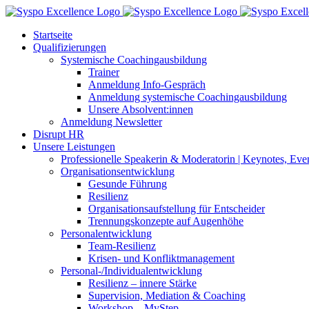
Zum
Inhalt
Startseite
springen
Qualifizierungen
Systemische Coachingausbildung
Trainer
Anmeldung Info-Gespräch
Anmeldung systemische Coachingausbildung
Unsere Absolvent:innen
Anmeldung Newsletter
Disrupt HR
Unsere Leistungen
Professionelle Speakerin & Moderatorin | Keynotes, Ev
Organisationsentwicklung
Gesunde Führung
Resilienz
Organisationsaufstellung für Entscheider
Trennungskonzepte auf Augenhöhe
Personalentwicklung
Team-Resilienz
Krisen- und Konfliktmanagement
Personal-/Individualentwicklung
Resilienz – innere Stärke
Supervision, Mediation & Coaching
Workshop – MyStep