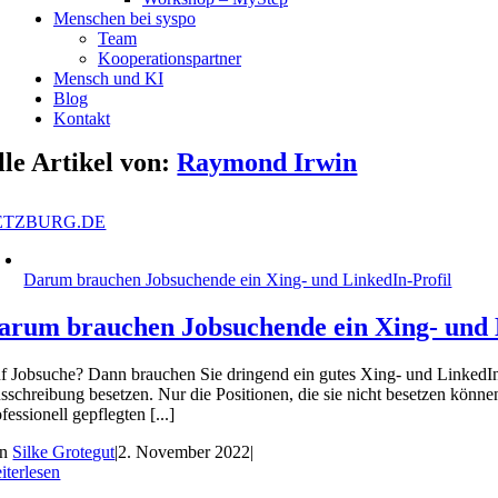
Menschen bei syspo
Team
Kooperationspartner
Mensch und KI
Blog
Kontakt
lle Artikel von:
Raymond Irwin
ETZBURG.DE
Darum brauchen Jobsuchende ein Xing- und LinkedIn-Profil
arum brauchen Jobsuchende ein Xing- und 
f Jobsuche? Dann brauchen Sie dringend ein gutes Xing- und LinkedIn-
sschreibung besetzen. Nur die Positionen, die sie nicht besetzen könn
fessionell gepflegten [...]
on
Silke Grotegut
|
2. November 2022
|
iterlesen