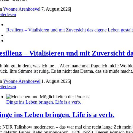
on
Yvonne Arenhoevel
|
7. August 2026
|
iterlesen
Resilienz – Vitalisieren und mit Zuversicht das eigene Leben gestal
esilienz – Vitalisieren und mit Zuversicht d
ch bin gut in dem, was ich tue ... Aber manchmal frage ich mich: Wo blei
rück. Ihre Stimme ist ruhig. Es ist nicht das Drama, das sie müde macht.
on
Yvonne Arenhoevel
|
1. August 2025
|
iterlesen
Dinge ins Leben bringen. Life is a verb.
inge ins Leben bringen. Life is a verb.
e NDR Talkshow moderieren – das war mal eine recht lange Zeit mein
“ (Martin Buber, Religionsphilosoph, 1878-1965). Diesen Wunsch habe