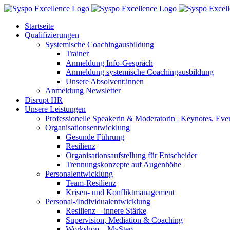
Zum
Inhalt
Startseite
springen
Qualifizierungen
Systemische Coachingausbildung
Trainer
Anmeldung Info-Gespräch
Anmeldung systemische Coachingausbildung
Unsere Absolvent:innen
Anmeldung Newsletter
Disrupt HR
Unsere Leistungen
Professionelle Speakerin & Moderatorin | Keynotes, Ev
Organisationsentwicklung
Gesunde Führung
Resilienz
Organisationsaufstellung für Entscheider
Trennungskonzepte auf Augenhöhe
Personalentwicklung
Team-Resilienz
Krisen- und Konfliktmanagement
Personal-/Individualentwicklung
Resilienz – innere Stärke
Supervision, Mediation & Coaching
Workshop – MyStep