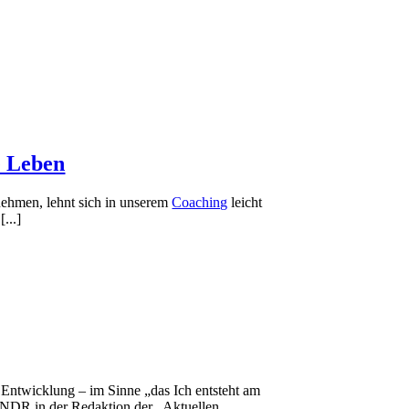
e Leben
rnehmen, lehnt sich in unserem
Coaching
leicht
...]
ntwicklung – im Sinne „das Ich entsteht am
 NDR in der Redaktion der „Aktuellen