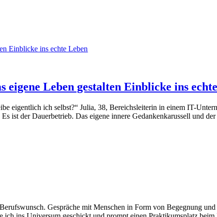
ten Einblicke ins echte Leben
as eigene Leben gestalten Einblicke ins echt
be eigentlich ich selbst?“ Julia, 38, Bereichsleiterin in einem IT-Unte
 Es ist der Dauerbetrieb. Das eigene innere Gedankenkarussell und der [
 Berufswunsch. Gespräche mit Menschen in Form von Begegnung und E
 ich ins Universum geschickt und prompt einen Praktikumsplatz beim