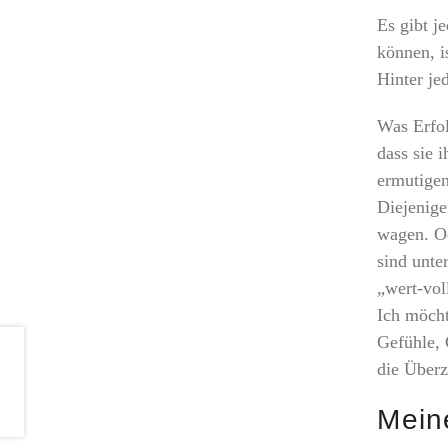
Es gibt j
können, i
Hinter je
Was Erfol
dass sie 
ermutigen
Diejenige
wagen. Od
sind unte
„wert-vol
Ich möcht
Gefühle, 
die Überz
Mein