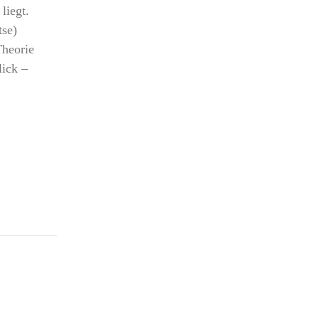
liegt.
tse)
Theorie
lick –