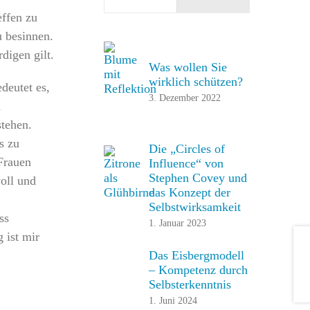
effen zu
u besinnen.
digen gilt.
Was wollen Sie
wirklich schützen?
edeutet es,
3. Dezember 2022
n
stehen.
s zu
Die „Circles of
 Frauen
Influence“ von
Stephen Covey und
oll und
das Konzept der
Selbstwirksamkeit
ss
1. Januar 2023
 ist mir
Das Eisbergmodell
– Kompetenz durch
Selbsterkenntnis
1. Juni 2024