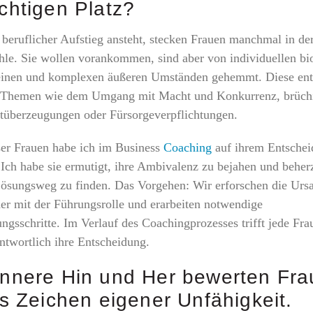
chtigen Platz?
beruflicher Aufstieg ansteht, stecken Frauen manchmal in de
e. Sie wollen vorankommen, sind aber von individuellen bi
einen und komplexen äußeren Umständen gehemmt. Diese ents
n Themen wie dem Umgang mit Macht und Konkurrenz, brüch
tüberzeugungen oder Fürsorgeverpflichtungen.
ser Frauen habe ich im Business
Coaching
auf ihrem Entsche
. Ich habe sie ermutigt, ihre Ambivalenz zu bejahen und beher
ösungsweg zu finden. Das Vorgehen: Wir erforschen die Urs
er mit der Führungsrolle und erarbeiten notwendige
ngsschritte. Im Verlauf des Coachingprozesses trifft jede Fra
ntwortlich ihre Entscheidung.
innere Hin und Her bewerten Fr
ls Zeichen eigener Unfähigkeit.