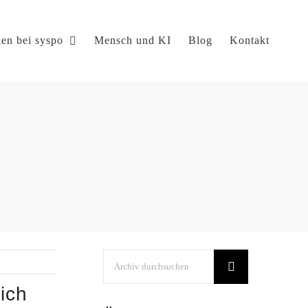
en bei syspo
Mensch und KI
Blog
Kontakt
Suche
nach:
ich