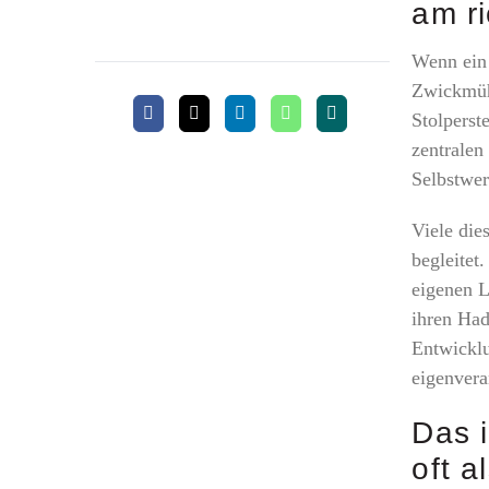
am ri
Wenn ein 
Zwickmühl
Stolperst
zentrale
Selbstwer
Viele die
begleitet
eigenen L
ihren Had
Entwicklu
eigenvera
Das 
oft a