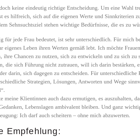
edoch keine eindeutig richtige Entscheidung. Um eine Wahl tr
st es hilfreich, sich auf die eigenen Werte und Sinnkriterien z
dem Sehnsuchtsziel stehen wichtige Bedürfnisse, die es zu wür
g für jede Frau bedeutet, ist sehr unterschiedlich. Für mich b
ihr eigenes Leben ihren Werten gemäß lebt. Ich möchte Fraue
, ihre Chancen zu nutzen, sich zu entwickeln und zu sich zu 
n, die sich Führung nicht zutrauen, will ich darin bestärken, e
er darin, sich dagegen zu entscheiden. Für unterschiedliche
rschiedliche Strategien, Lösungen, Antworten und Wege sinnv
l“.
e meine Klientinnen auch dazu ermutigen, es auszuhalten, da
Gedanken, Lebenslagen ambivalent bleiben. Und ganz wichtig
eugung: Ich darf auch scheitern – ohne mich abzuwerten.
e Empfehlung: