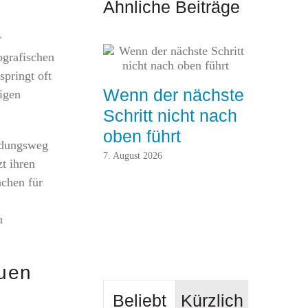
Ähnliche Beiträge
r
ografischen
pringt oft
Wenn der nächste
Wer träg
igen
Schritt nicht nach
Orienti
oben führt
geben s
idungsweg
7. August 2026
15. Juli 2026
zt ihren
achen für
u
auen
Beliebt
Kürzlich