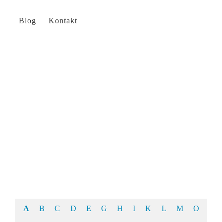
Blog
Kontakt
Glossar
A
B
C
D
E
G
H
I
K
L
M
O