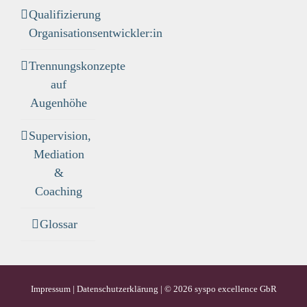
Qualifizierung
Organisationsentwickler:in
Trennungskonzepte
auf
Augenhöhe
Supervision,
Mediation
&
Coaching
Glossar
Impressum
|
Datenschutzerklärung
| ©
2026 syspo excellence GbR