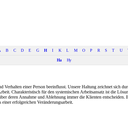
A
B
C
D
E
G
H
I
K
L
M
O
P
R
S
T
U
Ha
Hy
nd Verhalten einer Person beeinflusst. Unsere Haltung zeichnet sich d
rbeit. Charakteristisch für den systemischen Arbeitsansatz ist die Lös
, über deren Annahme und Ablehnung immer die Klienten entscheiden. E
einer erfolgreichen Veränderungsarbeit.