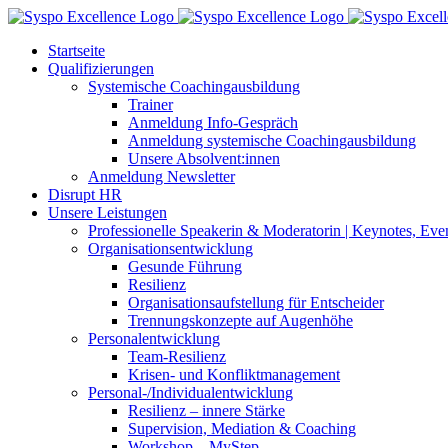
Zum
Inhalt
Startseite
springen
Qualifizierungen
Systemische Coachingausbildung
Trainer
Anmeldung Info-Gespräch
Anmeldung systemische Coachingausbildung
Unsere Absolvent:innen
Anmeldung Newsletter
Disrupt HR
Unsere Leistungen
Professionelle Speakerin & Moderatorin | Keynotes, Ev
Organisationsentwicklung
Gesunde Führung
Resilienz
Organisationsaufstellung für Entscheider
Trennungskonzepte auf Augenhöhe
Personalentwicklung
Team-Resilienz
Krisen- und Konfliktmanagement
Personal-/Individualentwicklung
Resilienz – innere Stärke
Supervision, Mediation & Coaching
Workshop – MyStep