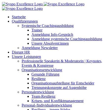
Zum
Inhalt
springen
Startseite
Qualifizierungen
Systemische Coachingausbildung
Trainer
Anmeldung Info-Gespräch
Anmeldung systemische Coachingausbildung
Unsere Absolvent:innen
Anmeldung Newsletter
Disrupt HR
Unsere Leistungen
Professionelle Speakerin & Moderatorin | Keynotes,
Events & Kongresse
Organisationsentwicklung
Gesunde Führung
Resilienz
Organisationsaufstellung für Entscheider
Trennungskonzepte auf Augenhöhe
Personalentwicklung
Team-Resilienz
Krisen- und Konfliktmanagement
Personal-/Individualentwicklung
Resilienz – innere Stärke