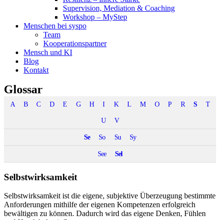
Supervision, Mediation & Coaching
Workshop – MyStep
Menschen bei syspo
Team
Kooperationspartner
Mensch und KI
Blog
Kontakt
Glossar
A
B
C
D
E
G
H
I
K
L
M
O
P
R
S
T
U
V
Se
So
Su
Sy
See
Sel
Selbstwirksamkeit
Selbstwirksamkeit ist die eigene, subjektive Überzeugung bestimmte
Anforderungen mithilfe der eigenen Kompetenzen erfolgreich
bewältigen zu können. Dadurch wird das eigene Denken, Fühlen